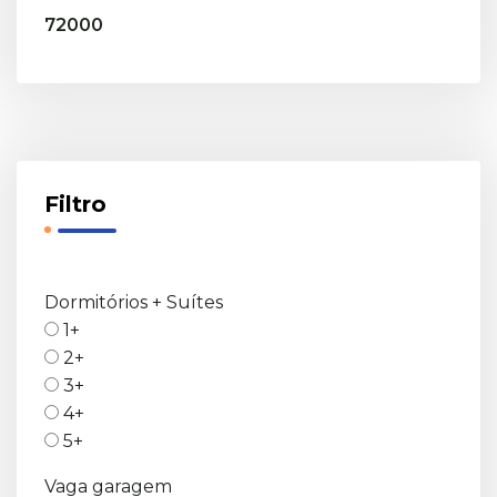
72000
Filtro
Dormitórios + Suítes
1+
2+
3+
4+
5+
Vaga garagem