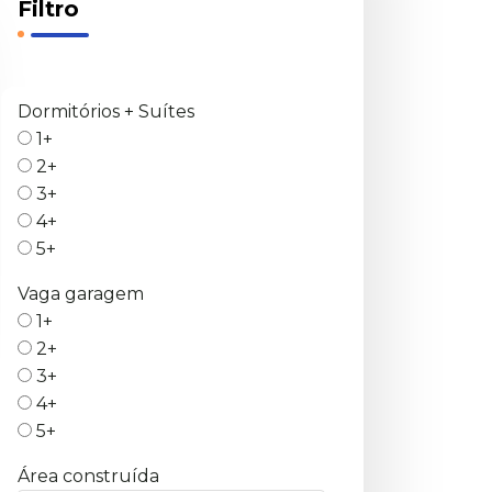
Filtro
Dormitórios + Suítes
1+
2+
3+
4+
5+
Vaga garagem
1+
2+
3+
4+
5+
Área construída