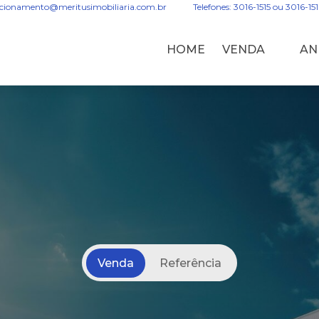
acionamento@meritusimobiliaria.com.br
Telefones: 3016-1515 ou 3016-15
HOME
VENDA
AN
Venda
Referência