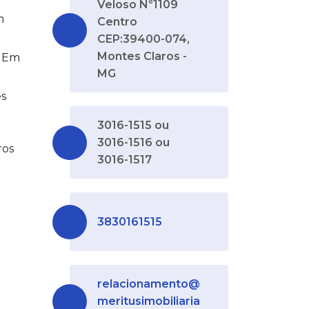
Veloso Nº1109
m
Centro
CEP:39400-074,
Montes Claros -
é Em
MG
s
3016-1515 ou
3016-1516 ou
ros
3016-1517
3830161515
relacionamento@
meritusimobiliaria