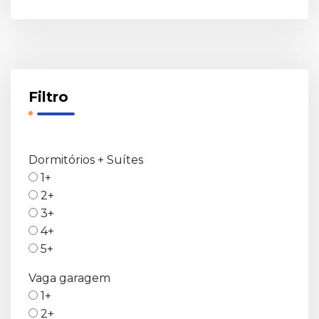
Filtro
Dormitórios + Suítes
1+
2+
3+
4+
5+
Vaga garagem
1+
2+