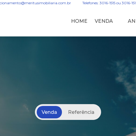
acionamento@meritusimobiliaria.com.br
Telefones: 3016-1515 ou 3016-15
HOME
VENDA
AN
Venda
Referência