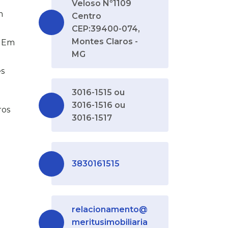
Veloso Nº1109
m
Centro
CEP:39400-074,
Montes Claros -
é Em
MG
s
3016-1515 ou
3016-1516 ou
ros
3016-1517
3830161515
relacionamento@
meritusimobiliaria