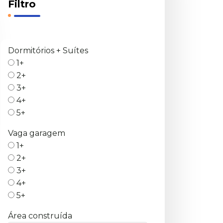
Filtro
Dormitórios + Suítes
1+
2+
3+
4+
5+
Vaga garagem
1+
2+
3+
4+
5+
Área construída