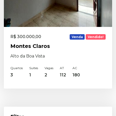
R$ 300.000,00
Venda
Vendido!
Montes Claros
Alto da Boa Vista
Quartos
Suítes
Vagas
AT
AC
3
1
2
112
180