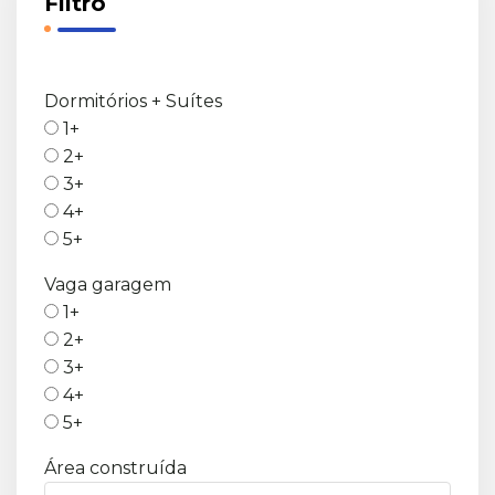
Filtro
Dormitórios + Suítes
1+
2+
3+
4+
5+
Vaga garagem
1+
2+
3+
4+
5+
Área construída