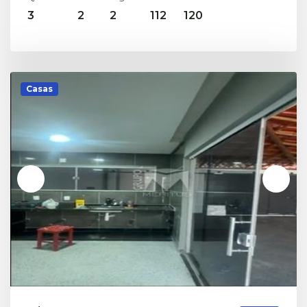
3
2
2
112
120
Casas