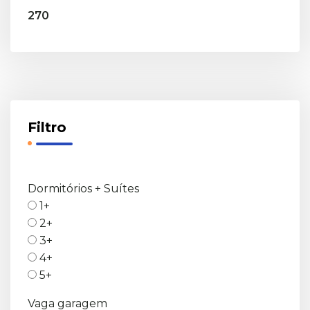
270
Filtro
Dormitórios + Suítes
1+
2+
3+
4+
5+
Vaga garagem