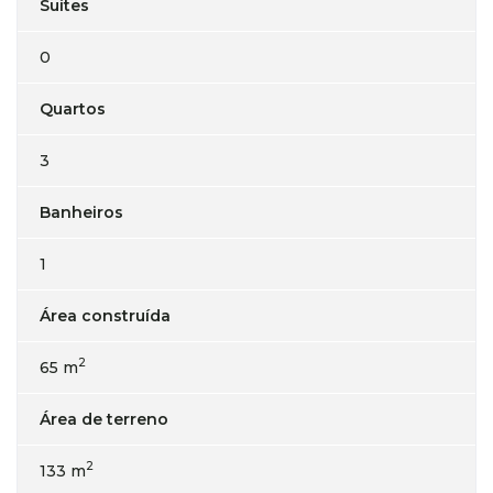
Suítes
0
Quartos
3
Banheiros
1
Área construída
2
65 m
Área de terreno
2
133 m