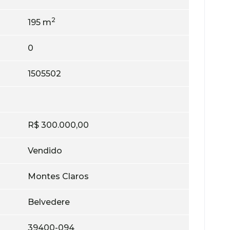
2
195 m
0
1505502
R$ 300.000,00
Vendido
Montes Claros
Belvedere
39400-094