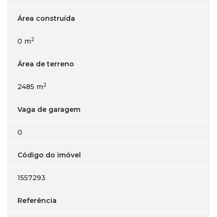
Área construída
2
0 m
Área de terreno
2
2485 m
Vaga de garagem
0
Código do imóvel
1557293
Referência